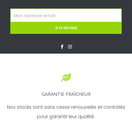
Email
JE M'ABONNE
F
I
a
n
c
s
e
t
b
a
o
g
o
r
k
a
-
m
f
GARANTIE FRAÎCHEUR
Nos stocks sont sans cesse renouvelés et contrôlés
pour garantir leur qualité.