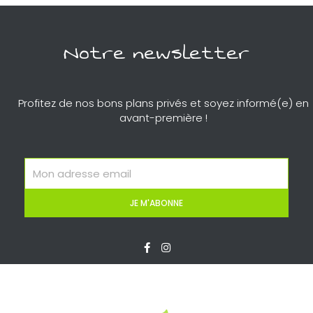
Notre newsletter
Profitez de nos bons plans privés et soyez informé(e) en
avant-première !
Email
JE M'ABONNE
F
I
a
n
c
s
e
t
b
a
o
g
o
r
k
a