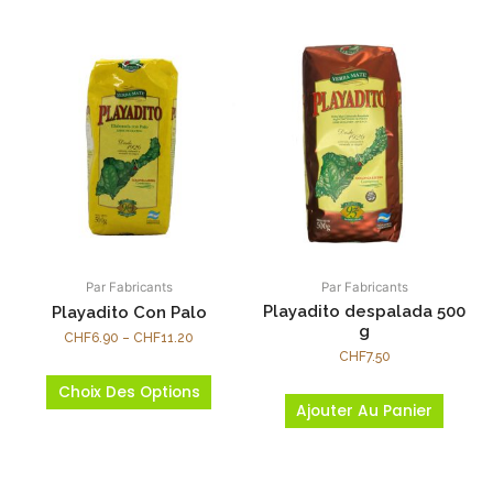
Par Fabricants
Par Fabricants
Playadito despalada 500
Playadito Con Palo
g
CHF
6.90
–
CHF
11.20
CHF
7.50
Choix Des Options
Ajouter Au Panier