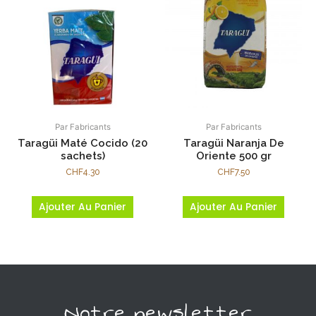
Par Fabricants
Par Fabricants
Taragüi Maté Cocido (20
Taragüi Naranja De
sachets)
Oriente 500 gr
CHF
4.30
CHF
7.50
Ajouter Au Panier
Ajouter Au Panier
Notre newsletter