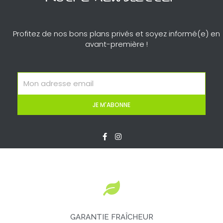
Profitez de nos bons plans privés et soyez informé(e) en
avant-première !
Email
JE M'ABONNE
F
I
a
n
c
s
e
t
b
a
o
g
o
r
k
a
-
m
f
GARANTIE FRAÎCHEUR