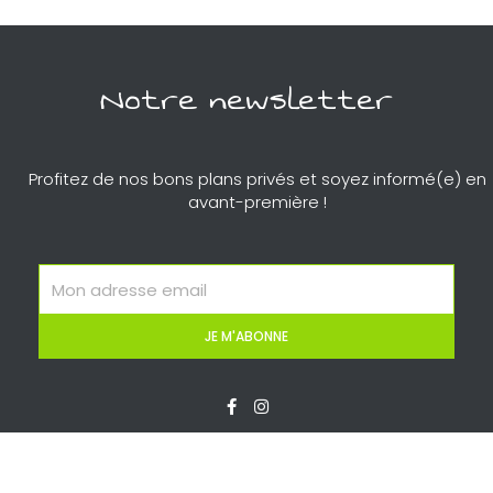
Notre newsletter
Profitez de nos bons plans privés et soyez informé(e) en
avant-première !
Email
JE M'ABONNE
F
I
a
n
c
s
e
t
b
a
o
g
o
r