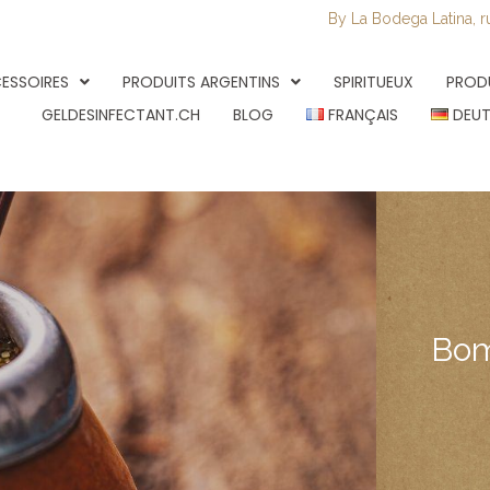
By La Bodega Latina, r
ESSOIRES
PRODUITS ARGENTINS
SPIRITUEUX
PROD
GELDESINFECTANT.CH
BLOG
FRANÇAIS
DEU
Bom