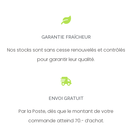
b
a
o
g
o
r
k
a
-
m
f
GARANTIE FRAÎCHEUR
Nos stocks sont sans cesse renouvelés et contrôlés
pour garantir leur qualité.
ENVOI GRATUIT
Par la Poste, dés que le montant de votre
commande atteind 70.- d’achat.