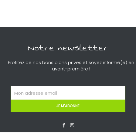
Notre newsletter
Profitez de nos bons plans privés et soyez informé(e) en
avant-première !
Email
JE M'ABONNE
F
I
a
n
c
s
e
t