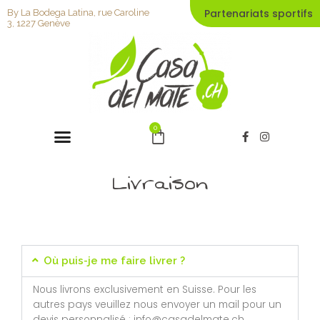
Aller
Partenariats sportifs
By La Bodega Latina, rue Caroline
au
3, 1227 Genève
contenu
Menu
0
Panier
F
I
a
n
c
s
e
t
Livraison
b
a
o
g
o
r
k
a
-
m
f
Où puis-je me faire livrer ?
Nous livrons exclusivement en Suisse.
Pour les
autres pays
veuillez
nous envoyer un mail pour un
devis
personnalisé
: info@casadelmate.ch