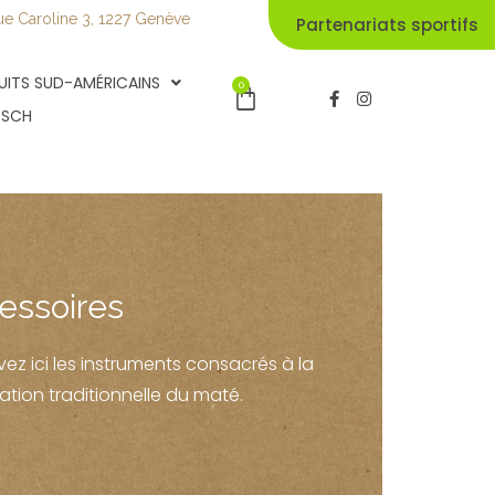
ue Caroline 3, 1227 Genève
Partenariats sportifs
UITS SUD-AMÉRICAINS
0
Panier
F
I
a
n
TSCH
c
s
e
t
b
a
o
g
o
r
k
a
-
m
f
essoires
ez ici les instruments consacrés à la
ation traditionnelle du maté.