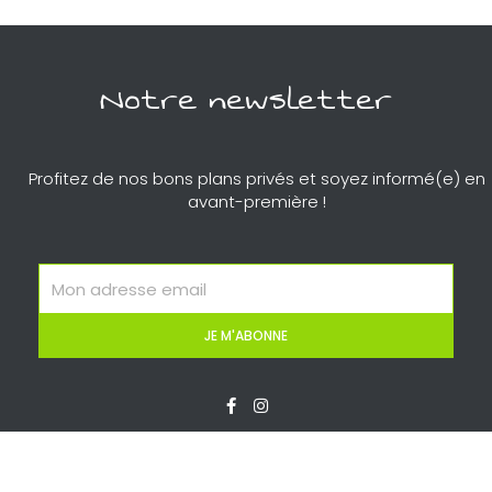
Notre newsletter
Profitez de nos bons plans privés et soyez informé(e) en
avant-première !
Email
JE M'ABONNE
F
I
a
n
c
s
e
t
b
a
o
g
o
r