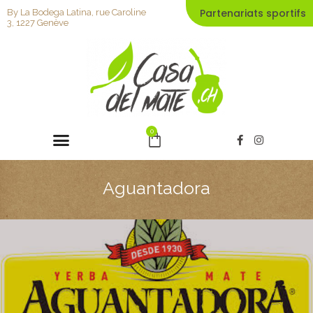
Aller
Partenariats sportifs
By La Bodega Latina, rue Caroline
au
3, 1227 Genève
contenu
Menu
0
Panier
F
I
a
n
c
s
e
t
b
a
Aguantadora
o
g
o
r
k
a
-
m
f