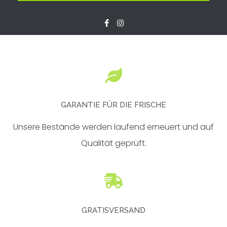
F
I
a
n
c
s
e
t
b
a
o
g
o
r
k
a
-
m
f
GARANTIE FÜR DIE FRISCHE
Unsere Bestände werden laufend erneuert und auf
Qualität geprüft.
GRATISVERSAND