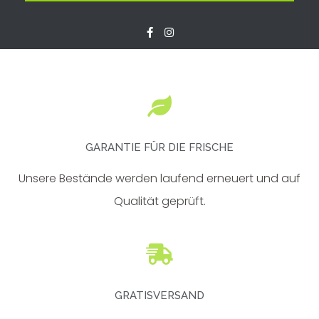
F
I
a
n
c
s
e
t
b
a
o
g
o
r
k
a
-
m
f
GARANTIE FÜR DIE FRISCHE
Unsere Bestände werden laufend erneuert und auf
Qualität geprüft.
GRATISVERSAND