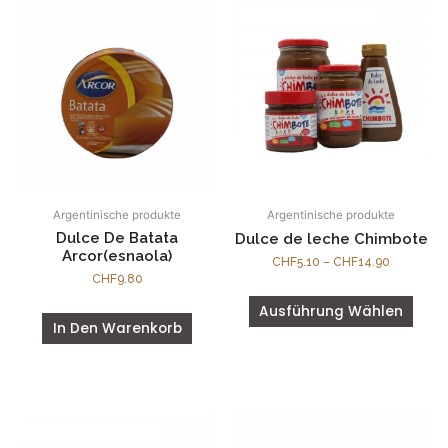
Argentinische produkte
Argentinische produkte
Dulce De Batata
Dulce de leche Chimbote
Arcor(esnaola)
CHF
5.10
–
CHF
14.90
CHF
9.80
Ausführung Wählen
In Den Warenkorb