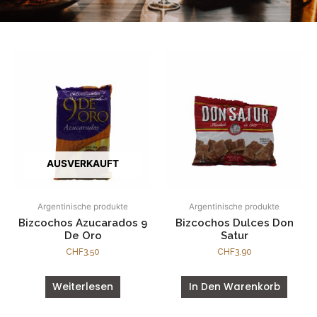
AUSVERKAUFT
Argentinische produkte
Argentinische produkte
Bizcochos Azucarados 9
Bizcochos Dulces Don
De Oro
Satur
CHF
3.50
CHF
3.90
Weiterlesen
In Den Warenkorb