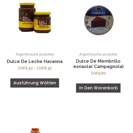
Argentinische produkte
Argentinische produkte
Dulce De Membrillo
Dulce De Leche Havanna
esnaola( Campagnola)
CHF
6.40
–
CHF
8.90
CHF
9.80
Ausführung Wählen
In Den Warenkorb