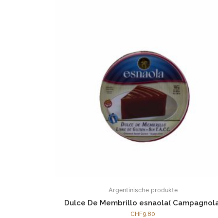
Argentinische produkte
Dulce De Membrillo esnaola( Campagnola
CHF
9.80