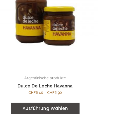
Argentinische produkte
Dulce De Leche Havanna
CHF
6.40
–
CHF
8.90
Ausführung Wählen