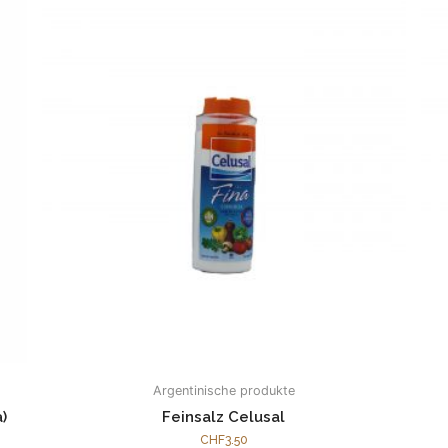
Argentinische produkte
)
Feinsalz Celusal
CHF
3.50